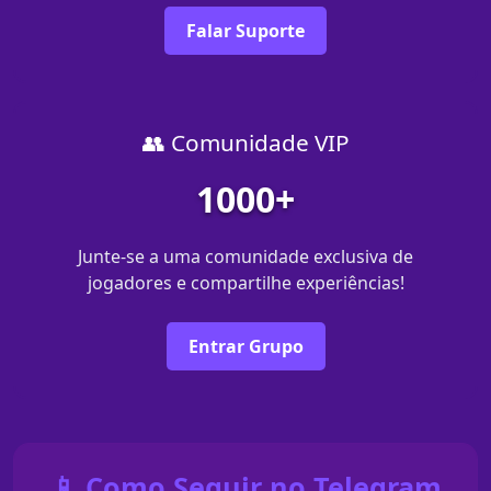
Falar Suporte
👥 Comunidade VIP
1000+
Junte-se a uma comunidade exclusiva de
jogadores e compartilhe experiências!
Entrar Grupo
📱 Como Seguir no Telegram