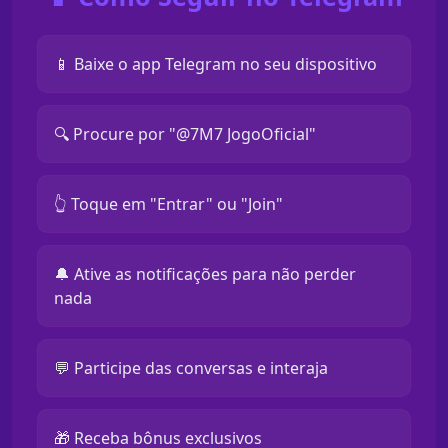
📱 Baixe o app Telegram no seu dispositivo
🔍 Procure por "@7M7 JogoOficial"
👆 Toque em "Entrar" ou "Join"
🔔 Ative as notificações para não perder
nada
💬 Participe das conversas e interaja
🎁 Receba bônus exclusivos