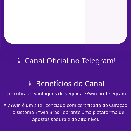
📱 Canal Oficial no Telegram!
📱 Benefícios do Canal
Descubra as vantagens de seguir a 7Ywin no Telegram
A 7Ywin é um site licenciado com certificado de Curaçao
— o sistema 7Ywin Brasil garante uma plataforma de
apostas segura e de alto nível.