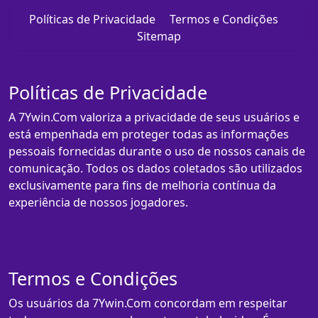
Políticas de Privacidade
Termos e Condições
Sitemap
Políticas de Privacidade
A 7Ywin.Com valoriza a privacidade de seus usuários e
está empenhada em proteger todas as informações
pessoais fornecidas durante o uso de nossos canais de
comunicação. Todos os dados coletados são utilizados
exclusivamente para fins de melhoria contínua da
experiência de nossos jogadores.
Termos e Condições
Os usuários da 7Ywin.Com concordam em respeitar